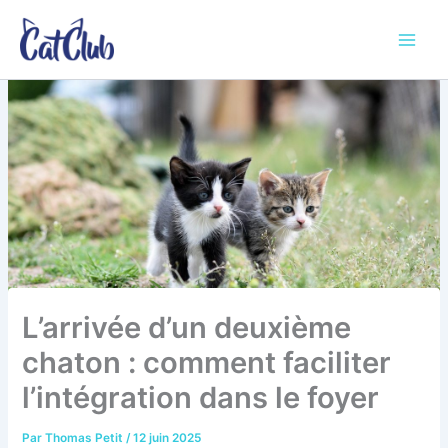
Aller
au
contenu
L’arrivée d’un deuxième
chaton : comment faciliter
l’intégration dans le foyer
Par
Thomas Petit
/
12 juin 2025